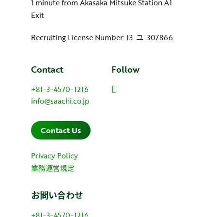
1 minute from Akasaka Mitsuke Station A1
Exit
Recruiting License Number: 13-ユ-307866
Contact
Follow
+81-3-4570-1216
info@saachi.co.jp
Contact Us
Privacy Policy
業務運営規定
お問い合わせ
+81-3-4570-1216