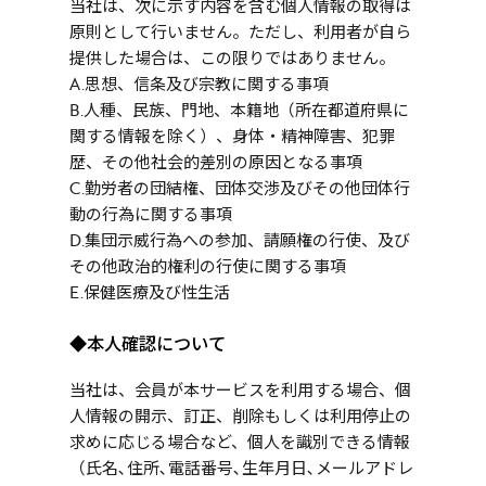
当社は、次に示す内容を含む個人情報の取得は
原則として行いません。ただし、利用者が自ら
提供した場合は、この限りではありません。
A.思想、信条及び宗教に関する事項
B.人種、民族、門地、本籍地（所在都道府県に
関する情報を除く）、身体・精神障害、犯罪
歴、その他社会的差別の原因となる事項
C.勤労者の団結権、団体交渉及びその他団体行
動の行為に関する事項
D.集団示威行為への参加、請願権の行使、及び
その他政治的権利の行使に関する事項
E.保健医療及び性生活
◆本人確認について
当社は、会員が本サービスを利用する場合、個
人情報の開示、訂正、削除もしくは利用停止の
求めに応じる場合など、個人を識別できる情報
（氏名､住所､電話番号､生年月日､メールアドレ